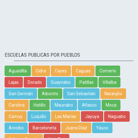
ESCUELAS PUBLICAS POR PUEBLOS
Aguadilla
Cidra
Cayey
Caguas
Comerío
Lajas
Dorado
Guaynabo
Patillas
Villalba
San Germán
Aibonito
San Sebastián
Naranjito
Carolina
Hatillo
Maunabo
Añasco
Moca
Camuy
Luquillo
Las Marías
Jayuya
Naguabo
Arecibo
Barceloneta
Juana Díaz
Yauco