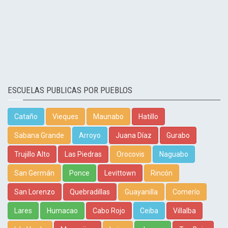
ESCUELAS PUBLICAS POR PUEBLOS
Cataño
Vieques
Maunabo
Hatillo
Sabana Grande
Arroyo
Juana Díaz
Gurabo
Trujillo Alto
Las Piedras
Orocovis
Naguabo
San Germán
Ponce
Levittown
Rincón
San Lorenzo
Quebradillas
Guayanilla
Comerío
Lares
Humacao
Cabo Rojo
Ceiba
Villalba