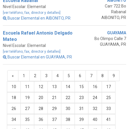
Escuela Rabanal
AIBONITO
Carr 722 Bo
Nivel Escolar: Elemental
Rabanal
[ver teléfono, fax, director y detalles]
AIBONITO, PR
Buscar Elemental en AIBONITO, PR
Escuela Rafael Antonio Delgado
GUAYAMA
Bo Olimpo Calle 7
Mateo
GUAYAMA, PR
Nivel Escolar: Elemental
[ver teléfono, fax, director y detalles]
Buscar Elemental en GUAYAMA, PR
«
1
2
3
4
5
6
7
8
9
10
11
12
13
14
15
16
17
18
19
20
21
22
23
24
25
26
27
28
29
30
31
32
33
34
35
36
37
38
39
40
41