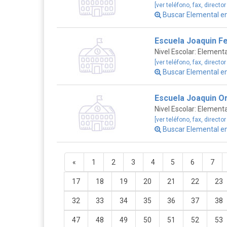
[ver teléfono, fax, director
Buscar Elemental e
Escuela Joaquin F
Nivel Escolar: Elementa
[ver teléfono, fax, director
Buscar Elemental e
Escuela Joaquin O
Nivel Escolar: Elementa
[ver teléfono, fax, director
Buscar Elemental e
«
1
2
3
4
5
6
7
17
18
19
20
21
22
23
32
33
34
35
36
37
38
47
48
49
50
51
52
53