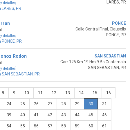
LARES, PR
 y detalles]
n LARES, PR
erran
PONCE
Calle Central Final, Clausells
l
PONCE, PR
 y detalles]
n PONCE, PR
ronoz Rodon
SAN SEBASTIAN
Carr 125 Km 19 Hm 9 Bo Guatemala
l
SAN SEBASTIAN, PR
 y detalles]
n SAN SEBASTIAN, PR
8
9
10
11
12
13
14
15
16
24
25
26
27
28
29
30
31
39
40
41
42
43
44
45
46
54
55
56
57
58
59
60
61