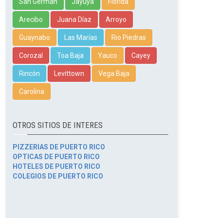
San Germán
Jayuya
Florida
Arecibo
Juana Díaz
Arroyo
Guaynabo
Las Marías
Rio Piedras
Corozal
Toa Baja
Yauco
Cayey
Rincón
Levittown
Vega Baja
Carolina
OTROS SITIOS DE INTERES
PIZZERIAS DE PUERTO RICO
OPTICAS DE PUERTO RICO
HOTELES DE PUERTO RICO
COLEGIOS DE PUERTO RICO