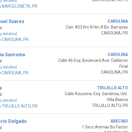
 y detalles]
en BARCELONETA, PR
uel Suarez
CAROLINA
Carr. 853 Km 8 Hm 8 Bo. Barrazas
l
CAROLINA, PR
 y detalles]
n CAROLINA, PR
ria Sanroma
CAROLINA
Calle 46 Esq. Boulevard Ave. Calderon
l
Final
 y detalles]
CAROLINA, PR
n CAROLINA, PR
a
TRUJILLO ALTO
Calle Azucena, Esq. Gardenia, Urb.
l
Villa Blanca
 y detalles]
TRUJILLO ALTO, PR
n TRUJILLO ALTO, PR
erio Delgado
ARECIBO
1 Secc Animas Bo Factor
l