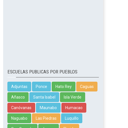
ESCUELAS PUBLICAS POR PUEBLOS
Adjuntas
Ponce
Hato Rey
Caguas
Añasco
Santa Isabel
Isla Verde
Canóvanas
Maunabo
Humacao
Naguabo
Las Piedras
Luquillo