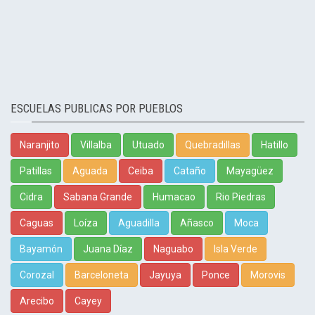
ESCUELAS PUBLICAS POR PUEBLOS
Naranjito
Villalba
Utuado
Quebradillas
Hatillo
Patillas
Aguada
Ceiba
Cataño
Mayagüez
Cidra
Sabana Grande
Humacao
Rio Piedras
Caguas
Loíza
Aguadilla
Añasco
Moca
Bayamón
Juana Díaz
Naguabo
Isla Verde
Corozal
Barceloneta
Jayuya
Ponce
Morovis
Arecibo
Cayey