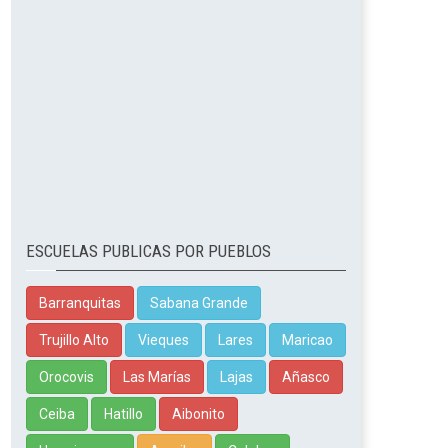
ESCUELAS PUBLICAS POR PUEBLOS
Barranquitas
Sabana Grande
Trujillo Alto
Vieques
Lares
Maricao
Orocovis
Las Marías
Lajas
Añasco
Ceiba
Hatillo
Aibonito