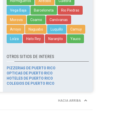
Hormigueros
Arecibo
Culebra
Vega Baja
Barceloneta
Rio Piedras
Morovis
Coamo
Canóvanas
Arroyo
Naguabo
Luquillo
Camuy
Loíza
Hato Rey
Naranjito
Yauco
OTROS SITIOS DE INTERES
PIZZERIAS DE PUERTO RICO
OPTICAS DE PUERTO RICO
HOTELES DE PUERTO RICO
COLEGIOS DE PUERTO RICO
HACIA ARRIBA