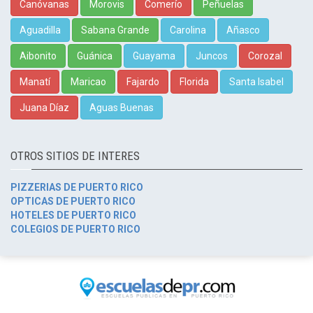
Canóvanas
Morovis
Comerío
Peñuelas
Aguadilla
Sabana Grande
Carolina
Añasco
Aibonito
Guánica
Guayama
Juncos
Corozal
Manatí
Maricao
Fajardo
Florida
Santa Isabel
Juana Díaz
Aguas Buenas
OTROS SITIOS DE INTERES
PIZZERIAS DE PUERTO RICO
OPTICAS DE PUERTO RICO
HOTELES DE PUERTO RICO
COLEGIOS DE PUERTO RICO