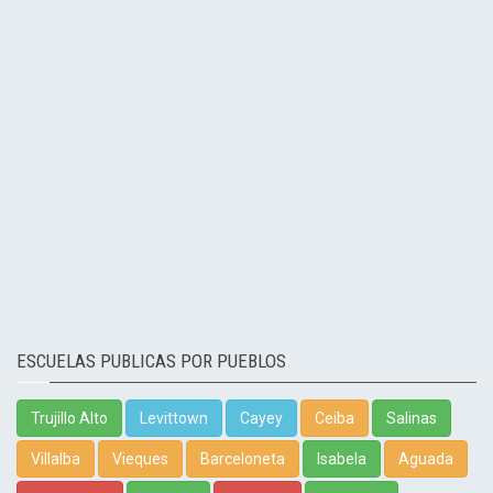
ESCUELAS PUBLICAS POR PUEBLOS
Trujillo Alto
Levittown
Cayey
Ceiba
Salinas
Villalba
Vieques
Barceloneta
Isabela
Aguada