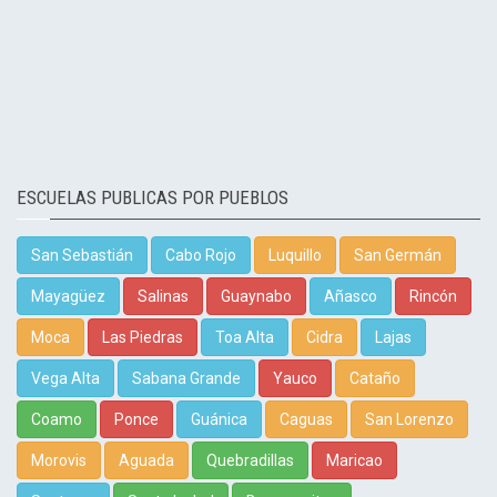
ESCUELAS PUBLICAS POR PUEBLOS
San Sebastián
Cabo Rojo
Luquillo
San Germán
Mayagüez
Salinas
Guaynabo
Añasco
Rincón
Moca
Las Piedras
Toa Alta
Cidra
Lajas
Vega Alta
Sabana Grande
Yauco
Cataño
Coamo
Ponce
Guánica
Caguas
San Lorenzo
Morovis
Aguada
Quebradillas
Maricao