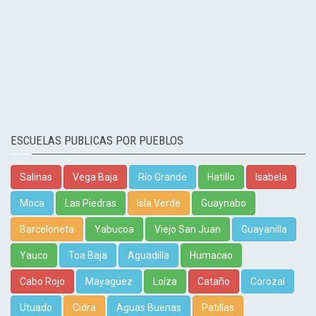
ESCUELAS PUBLICAS POR PUEBLOS
Salinas
Vega Baja
Río Grande
Hatillo
Isabela
Moca
Las Piedras
Isla Verde
Guaynabo
Barceloneta
Yabucoa
Viejo San Juan
Guayanilla
Yauco
Toa Baja
Aguadilla
Humacao
Cabo Rojo
Mayagüez
Loíza
Cataño
Corozal
Utuado
Cidra
Aguas Buenas
Patillas