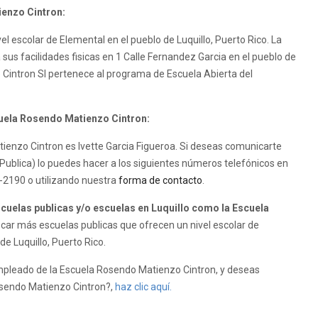
ienzo Cintron:
l escolar de Elemental en el pueblo de Luquillo, Puerto Rico. La
sus facilidades fisicas en 1 Calle Fernandez Garcia en el pueblo de
 Cintron SI pertenece al programa de Escuela Abierta del
cuela Rosendo Matienzo Cintron:
atienzo Cintron es Ivette Garcia Figueroa. Si deseas comunicarte
Publica) lo puedes hacer a los siguientes números telefónicos en
9-2190 o utilizando nuestra
forma de contacto
.
uelas publicas y/o escuelas en Luquillo como la Escuela
car más escuelas publicas que ofrecen un nivel escolar de
de Luquillo, Puerto Rico.
mpleado de la Escuela Rosendo Matienzo Cintron, y deseas
Rosendo Matienzo Cintron?,
haz clic aquí.