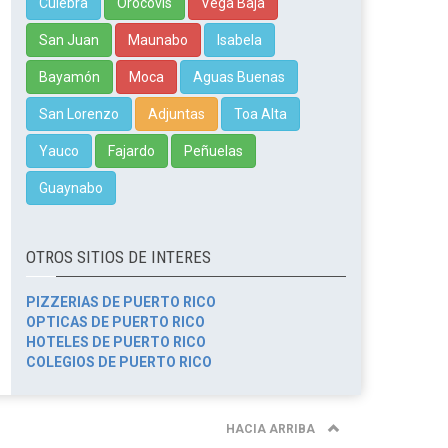
Culebra
Orocovis
Vega Baja
San Juan
Maunabo
Isabela
Bayamón
Moca
Aguas Buenas
San Lorenzo
Adjuntas
Toa Alta
Yauco
Fajardo
Peñuelas
Guaynabo
OTROS SITIOS DE INTERES
PIZZERIAS DE PUERTO RICO
OPTICAS DE PUERTO RICO
HOTELES DE PUERTO RICO
COLEGIOS DE PUERTO RICO
HACIA ARRIBA