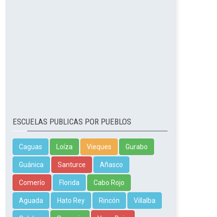
ESCUELAS PUBLICAS POR PUEBLOS
Caguas
Loíza
Vieques
Gurabo
Guánica
Santurce
Añasco
Comerío
Florida
Cabo Rojo
Aguada
Hato Rey
Rincón
Villalba