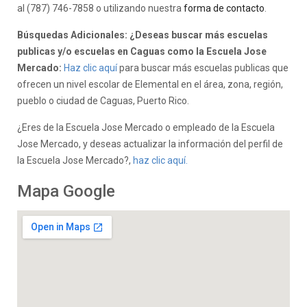
al (787) 746-7858 o utilizando nuestra
forma de contacto
.
Búsquedas Adicionales: ¿Deseas buscar más escuelas
publicas y/o escuelas en Caguas como la Escuela Jose
Mercado:
Haz clic aquí
para buscar más escuelas publicas que
ofrecen un nivel escolar de Elemental en el área, zona, región,
pueblo o ciudad de Caguas, Puerto Rico.
¿Eres de la Escuela Jose Mercado o empleado de la Escuela
Jose Mercado, y deseas actualizar la información del perfil de
la Escuela Jose Mercado?,
haz clic aquí.
Mapa Google