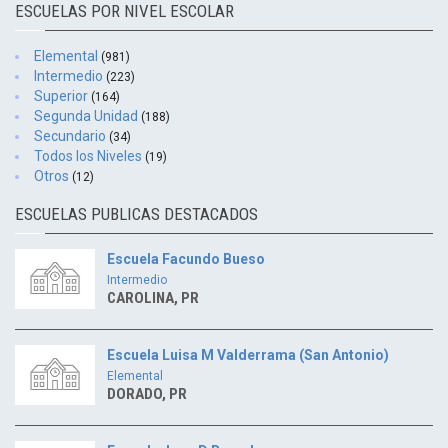
ESCUELAS POR NIVEL ESCOLAR
Elemental
(981)
Intermedio
(223)
Superior
(164)
Segunda Unidad
(188)
Secundario
(34)
Todos los Niveles
(19)
Otros
(12)
ESCUELAS PUBLICAS DESTACADOS
Escuela Facundo Bueso
Intermedio
CAROLINA, PR
Escuela Luisa M Valderrama (San Antonio)
Elemental
DORADO, PR