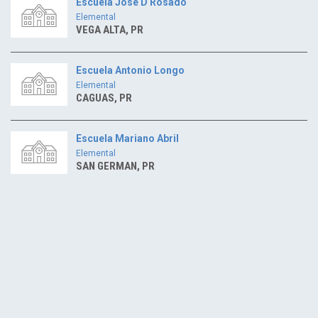
Escuela Jose D Rosado
Elemental
VEGA ALTA, PR
Escuela Antonio Longo
Elemental
CAGUAS, PR
Escuela Mariano Abril
Elemental
SAN GERMAN, PR