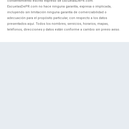
consentimiento escrito expreso de EscuelasDePR.com.
EscuelasDePR.com no hace ninguna garantía, expresa o implicada,
incluyendo sin limitación ninguna garantía de comerciabilidad o
adecuación para el propósito particular, con respecto a los datos
presentados aquí. Todos los nombres, servicios, horarios, mapas,
teléfonos, direcciones y datos están conforme a cambio sin previo aviso.