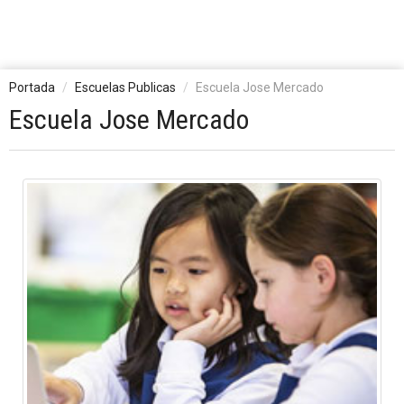
Portada
Escuelas Publicas
Escuela Jose Mercado
Escuela Jose Mercado