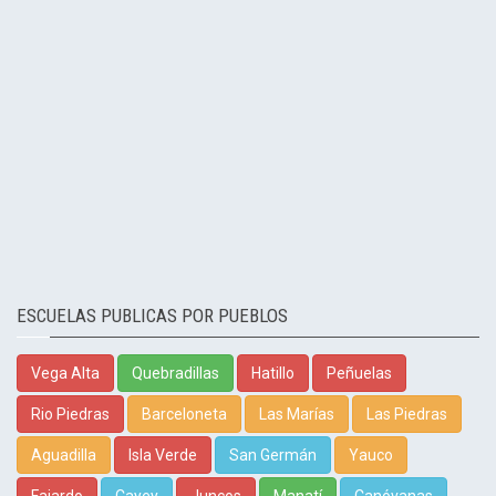
ESCUELAS PUBLICAS POR PUEBLOS
Vega Alta
Quebradillas
Hatillo
Peñuelas
Rio Piedras
Barceloneta
Las Marías
Las Piedras
Aguadilla
Isla Verde
San Germán
Yauco