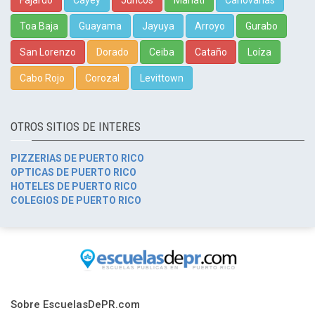
Fajardo
Cayey
Juncos
Manatí
Canóvanas
Toa Baja
Guayama
Jayuya
Arroyo
Gurabo
San Lorenzo
Dorado
Ceiba
Cataño
Loíza
Cabo Rojo
Corozal
Levittown
OTROS SITIOS DE INTERES
PIZZERIAS DE PUERTO RICO
OPTICAS DE PUERTO RICO
HOTELES DE PUERTO RICO
COLEGIOS DE PUERTO RICO
Sobre EscuelasDePR.com