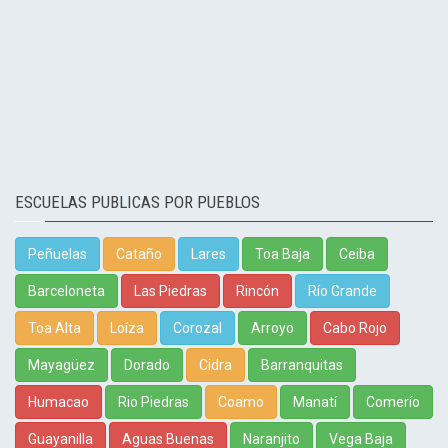
ESCUELAS PUBLICAS POR PUEBLOS
Peñuelas
Cataño
Lares
Toa Baja
Ceiba
Barceloneta
Las Piedras
Rincón
Río Grande
Toa Alta
Loíza
Corozal
Arroyo
Cabo Rojo
Mayagüez
Dorado
Cidra
Barranquitas
Humacao
Rio Piedras
Coamo
Manatí
Comerío
Guayanilla
Aguas Buenas
Naranjito
Vega Baja