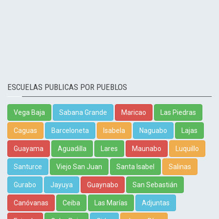
ESCUELAS PUBLICAS POR PUEBLOS
Vega Baja
Sabana Grande
Maricao
Las Piedras
Caguas
Barceloneta
Isabela
Naguabo
Lajas
Guayama
Aguadilla
Lares
Maunabo
Luquillo
Santurce
Viejo San Juan
Santa Isabel
Salinas
Gurabo
Jayuya
Guaynabo
San Sebastián
Canóvanas
Ceiba
Las Marías
Adjuntas