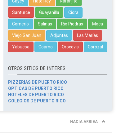
Cayey
Hato Rey
Naranjito
Santurce
Guayanilla
Cidra
Comerío
Salinas
Rio Piedras
Moca
Viejo San Juan
Adjuntas
Las Marías
Yabucoa
Coamo
Orocovis
Corozal
OTROS SITIOS DE INTERES
PIZZERIAS DE PUERTO RICO
OPTICAS DE PUERTO RICO
HOTELES DE PUERTO RICO
COLEGIOS DE PUERTO RICO
HACIA ARRIBA