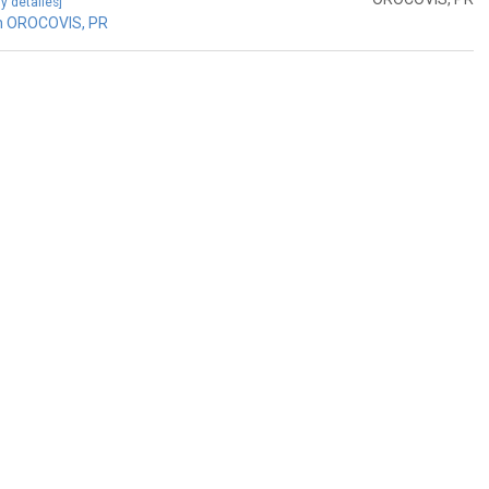
 y detalles]
n OROCOVIS, PR