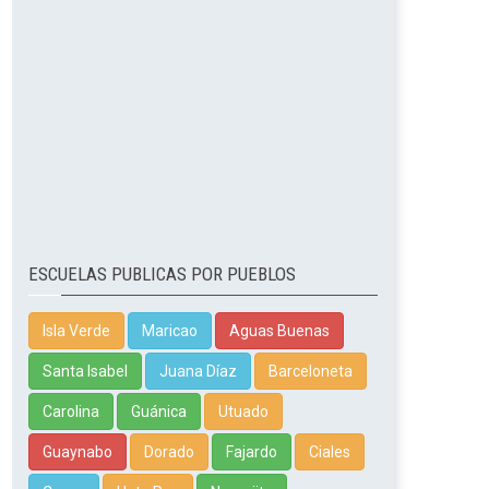
ESCUELAS PUBLICAS POR PUEBLOS
Isla Verde
Maricao
Aguas Buenas
Santa Isabel
Juana Díaz
Barceloneta
Carolina
Guánica
Utuado
Guaynabo
Dorado
Fajardo
Ciales