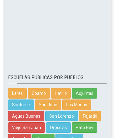
ESCUELAS PUBLICAS POR PUEBLOS
Lares
Coamo
Hatillo
Adjuntas
Santurce
San Juan
Las Marías
Aguas Buenas
San Lorenzo
Fajardo
Viejo San Juan
Orocovis
Hato Rey