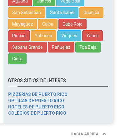
Aguada
Juncos
Vega Baja
San Sebastián
Santa Isabel
Guánica
Mayagüez
Ceiba
Cabo Rojo
Rincón
Yabucoa
Vieques
Yauco
Sabana Grande
Peñuelas
Toa Baja
Cidra
OTROS SITIOS DE INTERES
PIZZERIAS DE PUERTO RICO
OPTICAS DE PUERTO RICO
HOTELES DE PUERTO RICO
COLEGIOS DE PUERTO RICO
HACIA ARRIBA