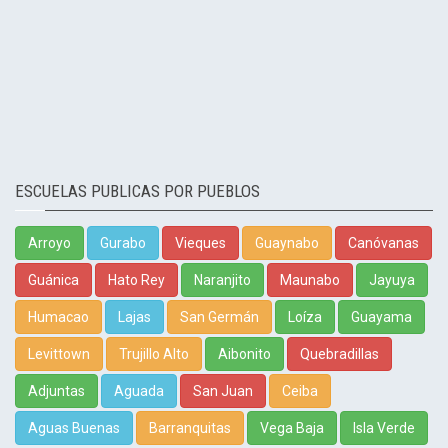
ESCUELAS PUBLICAS POR PUEBLOS
Arroyo
Gurabo
Vieques
Guaynabo
Canóvanas
Guánica
Hato Rey
Naranjito
Maunabo
Jayuya
Humacao
Lajas
San Germán
Loíza
Guayama
Levittown
Trujillo Alto
Aibonito
Quebradillas
Adjuntas
Aguada
San Juan
Ceiba
Aguas Buenas
Barranquitas
Vega Baja
Isla Verde