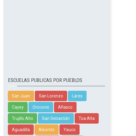
ESCUELAS PUBLICAS POR PUEBLOS
San Juan
San Lorenzo
Lares
Cayey
Orocovis
Añasco
Trujillo Alto
San Sebastián
Toa Alta
Aguadilla
Aibonito
Yauco