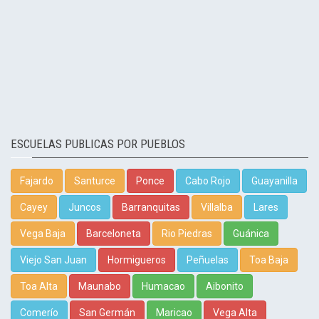
ESCUELAS PUBLICAS POR PUEBLOS
Fajardo
Santurce
Ponce
Cabo Rojo
Guayanilla
Cayey
Juncos
Barranquitas
Villalba
Lares
Vega Baja
Barceloneta
Rio Piedras
Guánica
Viejo San Juan
Hormigueros
Peñuelas
Toa Baja
Toa Alta
Maunabo
Humacao
Aibonito
Comerío
San Germán
Maricao
Vega Alta