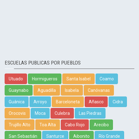
ESCUELAS PUBLICAS POR PUEBLOS
Utuado
Hormigueros
Santa Isabel
Coamo
Guaynabo
Aguadilla
Isabela
Canóvanas
Guánica
Arroyo
Barceloneta
Añasco
Cidra
Orocovis
Moca
Culebra
Las Piedras
Trujillo Alto
Toa Alta
Cabo Rojo
Arecibo
San Sebastián
Santurce
Aibonito
Río Grande