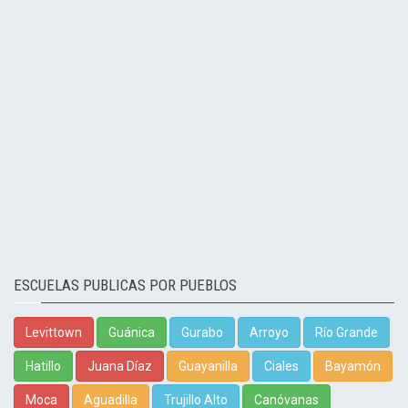
ESCUELAS PUBLICAS POR PUEBLOS
Levittown
Guánica
Gurabo
Arroyo
Río Grande
Hatillo
Juana Díaz
Guayanilla
Ciales
Bayamón
Moca
Aguadilla
Trujillo Alto
Canóvanas