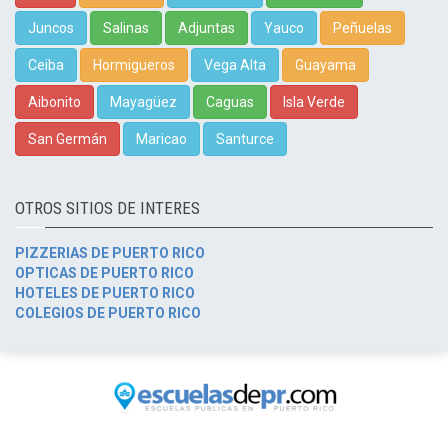
Juncos
Salinas
Adjuntas
Yauco
Peñuelas
Ceiba
Hormigueros
Vega Alta
Guayama
Aibonito
Mayagüez
Caguas
Isla Verde
San Germán
Maricao
Santurce
OTROS SITIOS DE INTERES
PIZZERIAS DE PUERTO RICO
OPTICAS DE PUERTO RICO
HOTELES DE PUERTO RICO
COLEGIOS DE PUERTO RICO