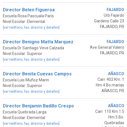
Director Belen Figueroa
FAJARDO
Urb Fajardo
Escuela Rosa Pascuala Paris
Gardens Calle 23
Nivel Escolar: Elemental
FAJARDO, PR
[ver teléfono, fax, director y detalles]
Director Benigno Matta Marquez
FAJARDO
Ave General Valero
Escuela Dr Santiago Veve Calzada
FAJARDO, PR
Nivel Escolar: Superior
[ver teléfono, fax, director y detalles]
Director Benita Cuevas Campos
AÑASCO
Carr. 402 Km. 1
Escuela Luis Muñoz Marin
Hm.4 Bo.marias
Nivel Escolar: Superior
AÑASCO, PR
[ver teléfono, fax, director y detalles]
Director Benjamin Badillo Crespo
AÑASCO
Carr. 110 Km.1.5
Escuela Quebrada Larga
Hm.5 Bo.
Nivel Escolar: Elemental
Quebradas
[ver teléfono, fax, director y detalles]