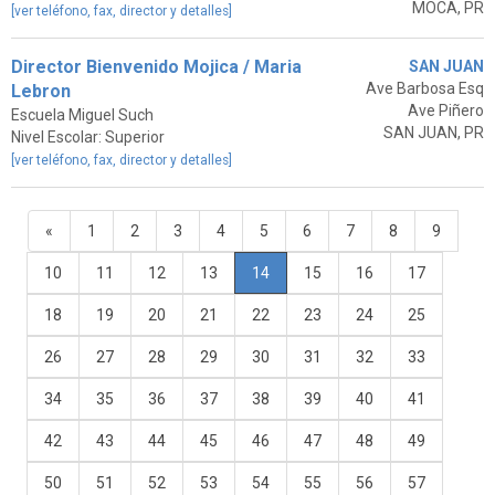
MOCA, PR
[ver teléfono, fax, director y detalles]
Director Bienvenido Mojica / Maria
SAN JUAN
Ave Barbosa Esq
Lebron
Ave Piñero
Escuela Miguel Such
SAN JUAN, PR
Nivel Escolar: Superior
[ver teléfono, fax, director y detalles]
«
1
2
3
4
5
6
7
8
9
10
11
12
13
14
15
16
17
18
19
20
21
22
23
24
25
26
27
28
29
30
31
32
33
34
35
36
37
38
39
40
41
42
43
44
45
46
47
48
49
50
51
52
53
54
55
56
57