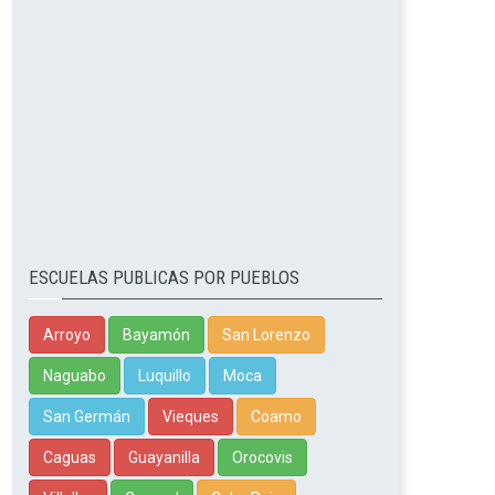
ESCUELAS PUBLICAS POR PUEBLOS
Arroyo
Bayamón
San Lorenzo
Naguabo
Luquillo
Moca
San Germán
Vieques
Coamo
Caguas
Guayanilla
Orocovis