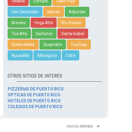
Villalba
Corozal
Cabo Rojo
San Sebastián
Manatí
Adjuntas
Arecibo
Vega Alta
Río Grande
Toa Alta
Santurce
Santa Isabel
Quebradillas
Guaynabo
Toa Baja
Aguadilla
Mayagüez
Cidra
OTROS SITIOS DE INTERES
PIZZERIAS DE PUERTO RICO
OPTICAS DE PUERTO RICO
HOTELES DE PUERTO RICO
COLEGIOS DE PUERTO RICO
HACIA ARRIBA