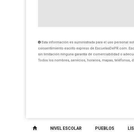
Esta información es suministrada para el uso personal sol
consentimiento escrito expreso de EscuelasDePR.com. Esc
sin limitación ninguna garantía de comerciabilidad o adecua
Todos los nombres, servicios, horarios, mapas, teléfonos, 
NIVEL ESCOLAR
PUEBLOS
LI