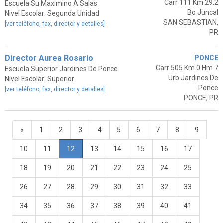
Carr 111 Km 29.2
Escuela Su Maximino A Salas
Bo Juncal
Nivel Escolar: Segunda Unidad
SAN SEBASTIAN,
[ver teléfono, fax, director y detalles]
PR
Director Aurea Rosario
PONCE
Carr 505 Km 0 Hm 7
Escuela Superior Jardines De Ponce
Urb Jardines De
Nivel Escolar: Superior
Ponce
[ver teléfono, fax, director y detalles]
PONCE, PR
«
1
2
3
4
5
6
7
8
9
10
11
12
13
14
15
16
17
18
19
20
21
22
23
24
25
26
27
28
29
30
31
32
33
34
35
36
37
38
39
40
41