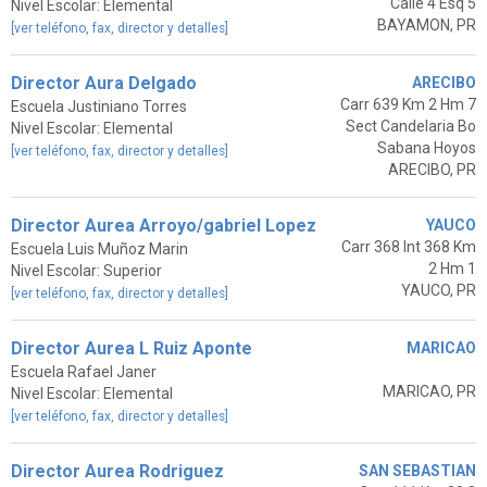
Calle 4 Esq 5
Nivel Escolar: Elemental
BAYAMON, PR
[ver teléfono, fax, director y detalles]
Director Aura Delgado
ARECIBO
Carr 639 Km 2 Hm 7
Escuela Justiniano Torres
Sect Candelaria Bo
Nivel Escolar: Elemental
Sabana Hoyos
[ver teléfono, fax, director y detalles]
ARECIBO, PR
Director Aurea Arroyo/gabriel Lopez
YAUCO
Carr 368 Int 368 Km
Escuela Luis Muñoz Marin
2 Hm 1
Nivel Escolar: Superior
YAUCO, PR
[ver teléfono, fax, director y detalles]
Director Aurea L Ruiz Aponte
MARICAO
Escuela Rafael Janer
MARICAO, PR
Nivel Escolar: Elemental
[ver teléfono, fax, director y detalles]
Director Aurea Rodriguez
SAN SEBASTIAN