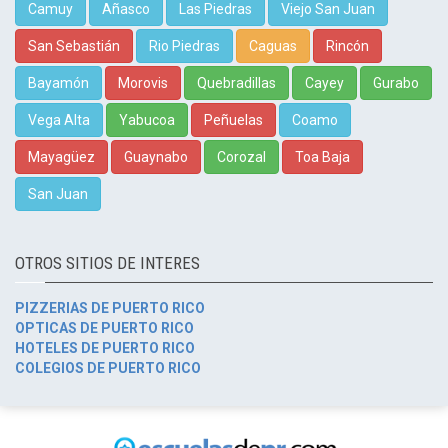
Camuy
Añasco
Las Piedras
Viejo San Juan
San Sebastián
Rio Piedras
Caguas
Rincón
Bayamón
Morovis
Quebradillas
Cayey
Gurabo
Vega Alta
Yabucoa
Peñuelas
Coamo
Mayagüez
Guaynabo
Corozal
Toa Baja
San Juan
OTROS SITIOS DE INTERES
PIZZERIAS DE PUERTO RICO
OPTICAS DE PUERTO RICO
HOTELES DE PUERTO RICO
COLEGIOS DE PUERTO RICO