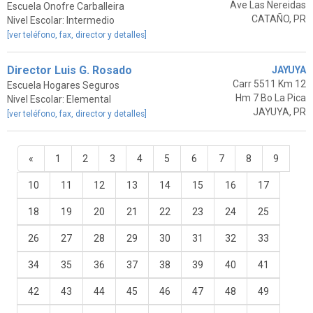
Ave Las Nereidas
Escuela Onofre Carballeira
CATAÑO, PR
Nivel Escolar: Intermedio
[ver teléfono, fax, director y detalles]
Director Luis G. Rosado
JAYUYA
Carr 5511 Km 12
Escuela Hogares Seguros
Hm 7 Bo La Pica
Nivel Escolar: Elemental
JAYUYA, PR
[ver teléfono, fax, director y detalles]
«
1
2
3
4
5
6
7
8
9
10
11
12
13
14
15
16
17
18
19
20
21
22
23
24
25
26
27
28
29
30
31
32
33
34
35
36
37
38
39
40
41
42
43
44
45
46
47
48
49