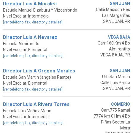
Director Luis A Morales
SAN JUAN
Calle Madison Res
Escuela Manuel Elzaburu Y Vizcarrondo
Las Margaritas
Nivel Escolar: Intermedio
SAN JUAN, PR
[ver teléfono, fax, director y detalles]
Director Luis A Nevarez
VEGA BAJA
Carr 160 Km 4 Bo
Escuela Almirantito
Almirantito
Nivel Escolar: Elemental
VEGA BAJA, PR
[ver teléfono, fax, director y detalles]
Director Luis A Oregon Morales
SAN JUAN
Urb San Martin
Escuela San Martin (angeles Pastor)
Calle Luis Pardo
Nivel Escolar: Elemental
SAN JUAN, PR
[ver teléfono, fax, director y detalles]
Director Luis A Rivera Torres
COMERIO
Carr.775 Ramal
Escuela Luis Muñoz Marin
7774 Km 0 Hm 4 Bo
Nivel Escolar: Intermedio
Piñas Sector La
[ver teléfono, fax, director y detalles]
Mora