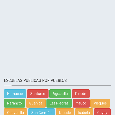
ESCUELAS PUBLICAS POR PUEBLOS
Humacao
Santurce
Aguadilla
Rincón
Naranjito
Guánica
Las Piedras
Yauco
Vieques
Guayanilla
San Germán
Utuado
Isabela
Cayey