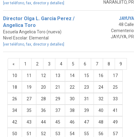
NARANJITO, PR
[ver teléfono, fax, director y detalles]
Director Olga L. Garcia Perez /
JAYUYA
48 Calle
Angelica Toro
Cementerio
Escuela Angelica Toro (nueva)
JAYUYA, PR
Nivel Escolar: Elemental
[ver teléfono, fax, director y detalles]
«
1
2
3
4
5
6
7
8
9
10
11
12
13
14
15
16
17
18
19
20
21
22
23
24
25
26
27
28
29
30
31
32
33
34
35
36
37
38
39
40
41
42
43
44
45
46
47
48
49
50
51
52
53
54
55
56
57