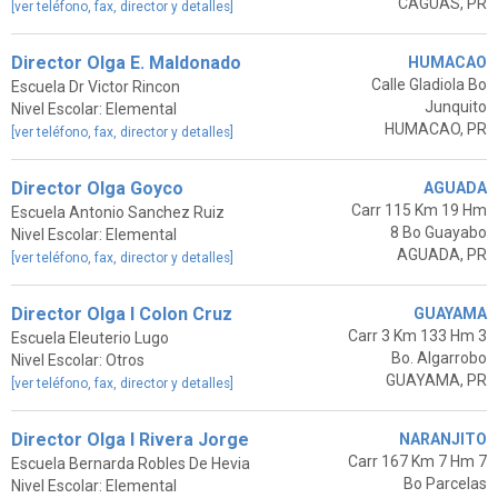
CAGUAS, PR
[ver teléfono, fax, director y detalles]
Director Olga E. Maldonado
HUMACAO
Calle Gladiola Bo
Escuela Dr Victor Rincon
Junquito
Nivel Escolar: Elemental
HUMACAO, PR
[ver teléfono, fax, director y detalles]
Director Olga Goyco
AGUADA
Carr 115 Km 19 Hm
Escuela Antonio Sanchez Ruiz
8 Bo Guayabo
Nivel Escolar: Elemental
AGUADA, PR
[ver teléfono, fax, director y detalles]
Director Olga I Colon Cruz
GUAYAMA
Carr 3 Km 133 Hm 3
Escuela Eleuterio Lugo
Bo. Algarrobo
Nivel Escolar: Otros
GUAYAMA, PR
[ver teléfono, fax, director y detalles]
Director Olga I Rivera Jorge
NARANJITO
Carr 167 Km 7 Hm 7
Escuela Bernarda Robles De Hevia
Bo Parcelas
Nivel Escolar: Elemental