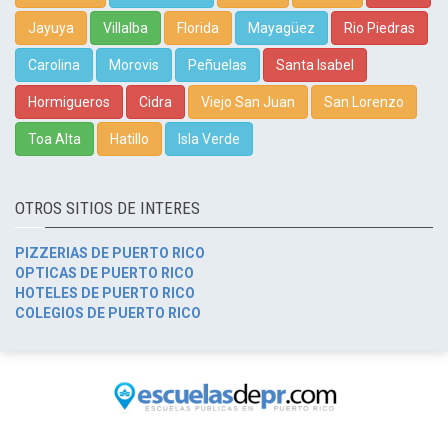
Jayuya
Villalba
Florida
Mayagüez
Rio Piedras
Carolina
Morovis
Peñuelas
Santa Isabel
Hormigueros
Cidra
Viejo San Juan
San Lorenzo
Toa Alta
Hatillo
Isla Verde
OTROS SITIOS DE INTERES
PIZZERIAS DE PUERTO RICO
OPTICAS DE PUERTO RICO
HOTELES DE PUERTO RICO
COLEGIOS DE PUERTO RICO