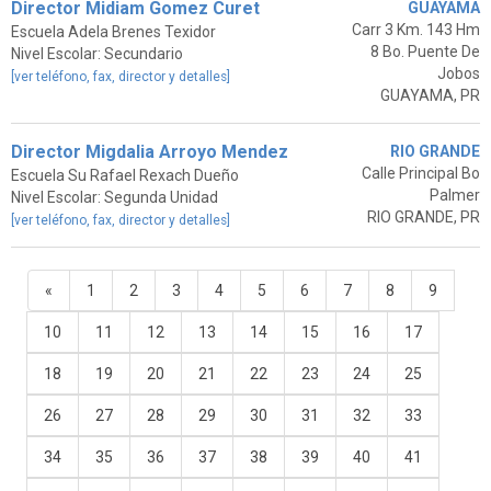
Director Midiam Gomez Curet
GUAYAMA
Carr 3 Km. 143 Hm
Escuela Adela Brenes Texidor
8 Bo. Puente De
Nivel Escolar: Secundario
Jobos
[ver teléfono, fax, director y detalles]
GUAYAMA, PR
Director Migdalia Arroyo Mendez
RIO GRANDE
Calle Principal Bo
Escuela Su Rafael Rexach Dueño
Palmer
Nivel Escolar: Segunda Unidad
RIO GRANDE, PR
[ver teléfono, fax, director y detalles]
«
1
2
3
4
5
6
7
8
9
10
11
12
13
14
15
16
17
18
19
20
21
22
23
24
25
26
27
28
29
30
31
32
33
34
35
36
37
38
39
40
41