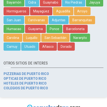
Bayamón
Cidra
Guaynabo
Rio Piedras
Jayuya
Hormigueros
Mayagüez
Aguadilla
Arroyo
San Juan
Canóvanas
Adjuntas
Barranquitas
Humacao
Guayama
Ponce
Barceloneta
Carolina
Luquillo
San Sebastián
Naranjito
Camuy
Utuado
Añasco
Dorado
OTROS SITIOS DE INTERES
PIZZERIAS DE PUERTO RICO
OPTICAS DE PUERTO RICO
HOTELES DE PUERTO RICO
COLEGIOS DE PUERTO RICO