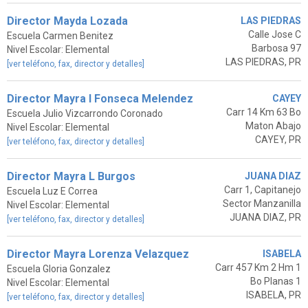
Director Mayda Lozada
LAS PIEDRAS
Calle Jose C
Escuela Carmen Benitez
Barbosa 97
Nivel Escolar: Elemental
LAS PIEDRAS, PR
[ver teléfono, fax, director y detalles]
Director Mayra I Fonseca Melendez
CAYEY
Carr 14 Km 63 Bo
Escuela Julio Vizcarrondo Coronado
Maton Abajo
Nivel Escolar: Elemental
CAYEY, PR
[ver teléfono, fax, director y detalles]
Director Mayra L Burgos
JUANA DIAZ
Carr 1, Capitanejo
Escuela Luz E Correa
Sector Manzanilla
Nivel Escolar: Elemental
JUANA DIAZ, PR
[ver teléfono, fax, director y detalles]
Director Mayra Lorenza Velazquez
ISABELA
Carr 457 Km 2 Hm 1
Escuela Gloria Gonzalez
Bo Planas 1
Nivel Escolar: Elemental
ISABELA, PR
[ver teléfono, fax, director y detalles]