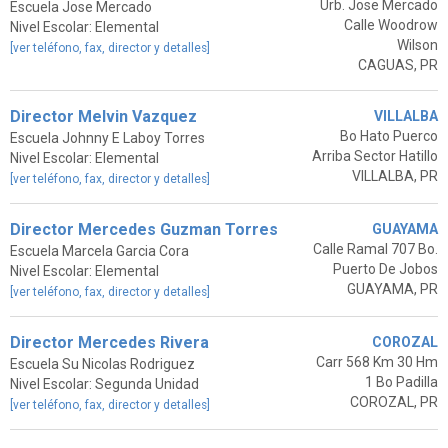
Urb. Jose Mercado
Escuela Jose Mercado
Calle Woodrow
Nivel Escolar: Elemental
Wilson
[ver teléfono, fax, director y detalles]
CAGUAS, PR
Director Melvin Vazquez
VILLALBA
Bo Hato Puerco
Escuela Johnny E Laboy Torres
Arriba Sector Hatillo
Nivel Escolar: Elemental
VILLALBA, PR
[ver teléfono, fax, director y detalles]
Director Mercedes Guzman Torres
GUAYAMA
Calle Ramal 707 Bo.
Escuela Marcela Garcia Cora
Puerto De Jobos
Nivel Escolar: Elemental
GUAYAMA, PR
[ver teléfono, fax, director y detalles]
Director Mercedes Rivera
COROZAL
Carr 568 Km 30 Hm
Escuela Su Nicolas Rodriguez
1 Bo Padilla
Nivel Escolar: Segunda Unidad
COROZAL, PR
[ver teléfono, fax, director y detalles]