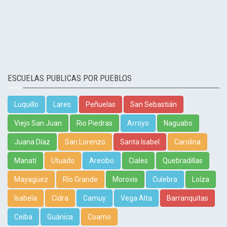
ESCUELAS PUBLICAS POR PUEBLOS
Luquillo
Lares
Peñuelas
San Sebastián
Viejo San Juan
Rio Piedras
Arroyo
Naguabo
Juana Díaz
San Lorenzo
Santa Isabel
Carolina
Manatí
Utuado
Arecibo
Ciales
Quebradillas
Mayagüez
Río Grande
Morovis
Culebra
Loíza
Isabela
Cidra
Camuy
Vega Alta
Barranquitas
Ceiba
Guánica
Coamo