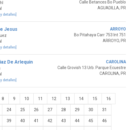
Calle Betances Bo Pueblo
hl
AGUADILLA, PR
l
 y detalles]
De Jesus
ARROYO
Bo Pitahaya Carr 753 Int 751
guez
ARROYO, PR
l
 y detalles]
iaz De Arlequin
CAROLINA
Calle Grovish 13 Urb. Parque Ecuestre
s
CAROLINA, PR
l
 y detalles]
8
9
10
11
12
13
14
15
16
24
25
26
27
28
29
30
31
39
40
41
42
43
44
45
46