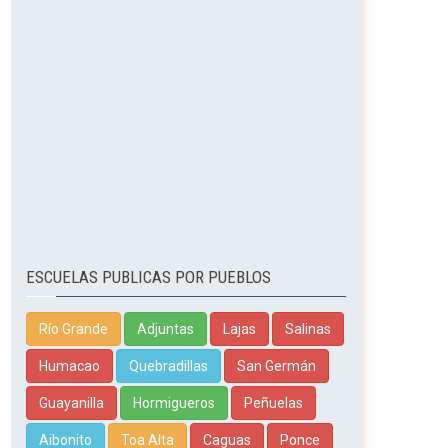
ESCUELAS PUBLICAS POR PUEBLOS
Río Grande
Adjuntas
Lajas
Salinas
Humacao
Quebradillas
San Germán
Guayanilla
Hormigueros
Peñuelas
Aibonito
Toa Alta
Caguas
Ponce