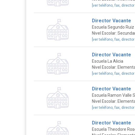
[ver teléfono, fax, director
Director Vacante
Escuela Segundo Ruiz 
Nivel Escolar: Secunda
[ver teléfono, fax, director
Director Vacante
Escuela La Alicia
Nivel Escolar: Elementa
[ver teléfono, fax, director
Director Vacante
Escuela Ramon Valle 
Nivel Escolar: Elementa
[ver teléfono, fax, director
Director Vacante
Escuela Theodore Ros