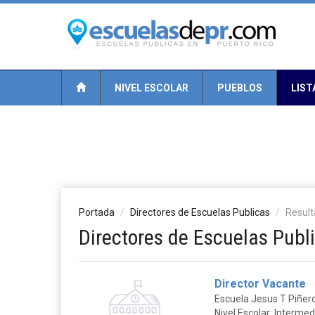
NIVEL ESCOLAR
PUEBLOS
LIST
Portada
Directores de Escuelas Publicas
Resul
Directores de Escuelas Publ
Director Vacante
Escuela Jesus T Piñer
Nivel Escolar: Intermed