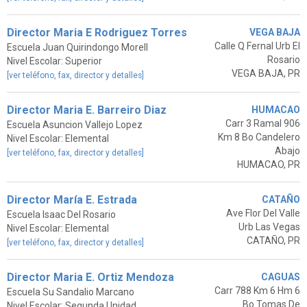
Director Maria E Rodriguez Torres
VEGA BAJA
Calle Q Fernal Urb El
Escuela Juan Quirindongo Morell
Rosario
Nivel Escolar: Superior
VEGA BAJA, PR
[ver teléfono, fax, director y detalles]
Director Maria E. Barreiro Diaz
HUMACAO
Carr 3 Ramal 906
Escuela Asuncion Vallejo Lopez
Km 8 Bo Candelero
Nivel Escolar: Elemental
Abajo
[ver teléfono, fax, director y detalles]
HUMACAO, PR
Director María E. Estrada
CATAÑO
Ave Flor Del Valle
Escuela Isaac Del Rosario
Urb Las Vegas
Nivel Escolar: Elemental
CATAÑO, PR
[ver teléfono, fax, director y detalles]
Director Maria E. Ortiz Mendoza
CAGUAS
Carr 788 Km 6 Hm 6
Escuela Su Sandalio Marcano
Bo Tomas De
Nivel Escolar: Segunda Unidad