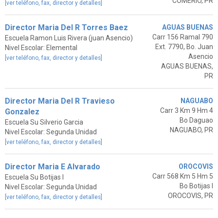
COMERIO, PR
[ver teléfono, fax, director y detalles]
Director Maria Del R Torres Baez
AGUAS BUENAS
Carr 156 Ramal 790
Escuela Ramon Luis Rivera (juan Asencio)
Ext. 7790, Bo. Juan
Nivel Escolar: Elemental
Asencio
[ver teléfono, fax, director y detalles]
AGUAS BUENAS,
PR
Director Maria Del R Travieso
NAGUABO
Carr 3 Km 9 Hm 4
Gonzalez
Bo Daguao
Escuela Su Silverio Garcia
NAGUABO, PR
Nivel Escolar: Segunda Unidad
[ver teléfono, fax, director y detalles]
Director Maria E Alvarado
OROCOVIS
Carr 568 Km 5 Hm 5
Escuela Su Botijas I
Bo Botijas I
Nivel Escolar: Segunda Unidad
OROCOVIS, PR
[ver teléfono, fax, director y detalles]