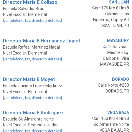
Director Maria E Collazo
SAN JUAN
Carr 176 Km 8 Hm 8
Escuela Salvador Brau
Caminos Los
Nivel Escolar: Elemental
Figueroa, Cupey Alt
[ver teléfono, fax, director y detalles]
SAN JUAN, PR
Director Maria E Hernandez Liquet
MAYAGUEZ
Calle Salvador
Escuela Rafael Martinez Nadal
Mestre Esq.
Nivel Escolar: Elemental
Carbonell Villa
[ver teléfono, fax, director y detalles]
MAYAGUEZ, PR
Director Maria E Moyet
DORADO
Calle Norte #200
Escuela Jacinto Lopez Martinez
DORADO, PR
Nivel Escolar: Elemental
[ver teléfono, fax, director y detalles]
Director Maria E Rodriguez
VEGA BAJA
Carr 160 Km 4 Hm 3
Escuela Su Almirante Norte
Bo Almirante Norte
Nivel Escolar: Segunda Unidad
VEGA BAJA, PR
[ver teléfono, fax, director y detalles]