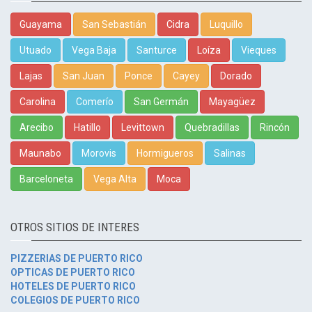
Guayama
San Sebastián
Cidra
Luquillo
Utuado
Vega Baja
Santurce
Loíza
Vieques
Lajas
San Juan
Ponce
Cayey
Dorado
Carolina
Comerío
San Germán
Mayagüez
Arecibo
Hatillo
Levittown
Quebradillas
Rincón
Maunabo
Morovis
Hormigueros
Salinas
Barceloneta
Vega Alta
Moca
OTROS SITIOS DE INTERES
PIZZERIAS DE PUERTO RICO
OPTICAS DE PUERTO RICO
HOTELES DE PUERTO RICO
COLEGIOS DE PUERTO RICO