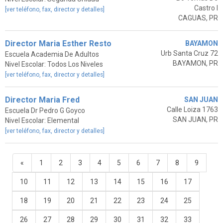
Castro I
[ver teléfono, fax, director y detalles]
CAGUAS, PR
Director Maria Esther Resto
BAYAMON
Urb Santa Cruz 72
Escuela Academia De Adultos
BAYAMON, PR
Nivel Escolar: Todos Los Niveles
[ver teléfono, fax, director y detalles]
Director Maria Fred
SAN JUAN
Calle Loiza 1763
Escuela Dr Pedro G Goyco
SAN JUAN, PR
Nivel Escolar: Elemental
[ver teléfono, fax, director y detalles]
«
1
2
3
4
5
6
7
8
9
10
11
12
13
14
15
16
17
18
19
20
21
22
23
24
25
26
27
28
29
30
31
32
33