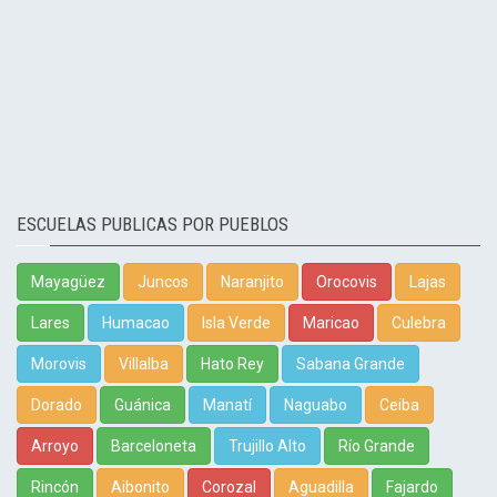
ESCUELAS PUBLICAS POR PUEBLOS
Mayagüez
Juncos
Naranjito
Orocovis
Lajas
Lares
Humacao
Isla Verde
Maricao
Culebra
Morovis
Villalba
Hato Rey
Sabana Grande
Dorado
Guánica
Manatí
Naguabo
Ceiba
Arroyo
Barceloneta
Trujillo Alto
Río Grande
Rincón
Aibonito
Corozal
Aguadilla
Fajardo