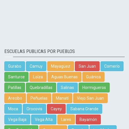
ESCUELAS PUBLICAS POR PUEBLOS
Gurabo
Camuy
Mayagüez
San Juan
Comerío
Santurce
Loíza
Aguas Buenas
Guánica
Patillas
Quebradillas
Salinas
Hormigueros
Arecibo
Peñuelas
Manatí
Viejo San Juan
Moca
Orocovis
Cayey
Sabana Grande
Vega Baja
Vega Alta
Lares
Bayamón