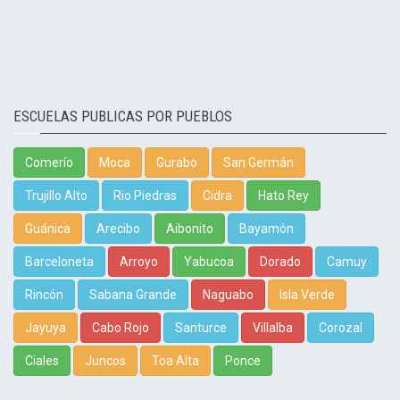
ESCUELAS PUBLICAS POR PUEBLOS
Comerío
Moca
Gurabo
San Germán
Trujillo Alto
Rio Piedras
Cidra
Hato Rey
Guánica
Arecibo
Aibonito
Bayamón
Barceloneta
Arroyo
Yabucoa
Dorado
Camuy
Rincón
Sabana Grande
Naguabo
Isla Verde
Jayuya
Cabo Rojo
Santurce
Villalba
Corozal
Ciales
Juncos
Toa Alta
Ponce