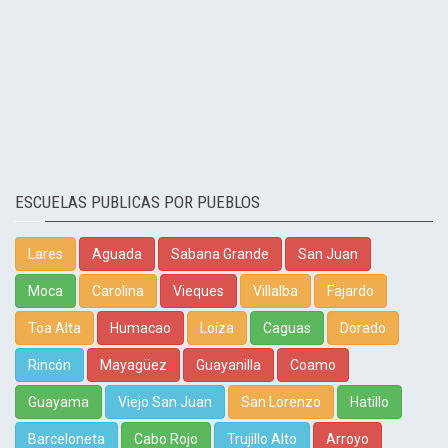
ESCUELAS PUBLICAS POR PUEBLOS
Lares
Aguada
Sabana Grande
San Juan
Moca
Carolina
Vieques
Villalba
Fajardo
Toa Alta
Humacao
Loíza
Caguas
Dorado
Rincón
Mayagüez
Guayanilla
Coamo
Guayama
Viejo San Juan
San Lorenzo
Hatillo
Barceloneta
Cabo Rojo
Trujillo Alto
Arroyo