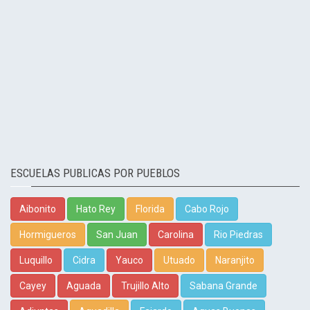
ESCUELAS PUBLICAS POR PUEBLOS
Aibonito
Hato Rey
Florida
Cabo Rojo
Hormigueros
San Juan
Carolina
Rio Piedras
Luquillo
Cidra
Yauco
Utuado
Naranjito
Cayey
Aguada
Trujillo Alto
Sabana Grande