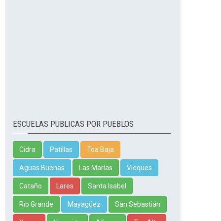
ESCUELAS PUBLICAS POR PUEBLOS
Cidra
Patillas
Toa Baja
Aguas Buenas
Las Marías
Vieques
Cataño
Lares
Santa Isabel
Río Grande
Mayagüez
San Sebastián