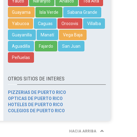
Yauco
Naranjito
Añasco
Toa Alta
Guayama
Isla Verde
Sabana Grande
Yabucoa
Caguas
Orocovis
Villalba
Guayanilla
Manatí
Vega Baja
Aguadilla
Fajardo
San Juan
Peñuelas
OTROS SITIOS DE INTERES
PIZZERIAS DE PUERTO RICO
OPTICAS DE PUERTO RICO
HOTELES DE PUERTO RICO
COLEGIOS DE PUERTO RICO
HACIA ARRIBA