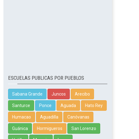
ESCUELAS PUBLICAS POR PUEBLOS
Sabana Grande
Juncos
Arecibo
Santurce
Ponce
Aguada
Hato Rey
Humacao
Aguadilla
Canóvanas
Guánica
Hormigueros
San Lorenzo