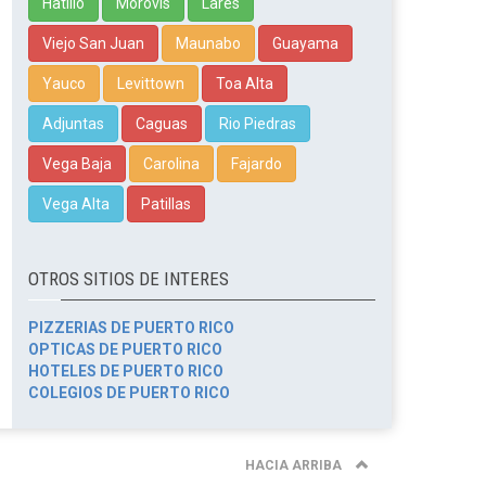
Hatillo
Morovis
Lares
Viejo San Juan
Maunabo
Guayama
Yauco
Levittown
Toa Alta
Adjuntas
Caguas
Rio Piedras
Vega Baja
Carolina
Fajardo
Vega Alta
Patillas
OTROS SITIOS DE INTERES
PIZZERIAS DE PUERTO RICO
OPTICAS DE PUERTO RICO
HOTELES DE PUERTO RICO
COLEGIOS DE PUERTO RICO
HACIA ARRIBA