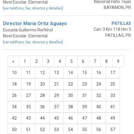
Nacional Hato Tejas
Nivel Escolar: Elemental
BAYAMON, PR
[ver teléfono, fax, director y detalles]
Director Maria Ortiz Aguayo
PATILLAS
Carr 3 Km 118 Hm 3
Escuela Guillermo Riefkhol
PATILLAS, PR
Nivel Escolar: Elemental
[ver teléfono, fax, director y detalles]
«
1
2
3
4
5
6
7
8
9
10
11
12
13
14
15
16
17
18
19
20
21
22
23
24
25
26
27
28
29
30
31
32
33
34
35
36
37
38
39
40
41
42
43
44
45
46
47
48
49
50
51
52
53
54
55
56
57