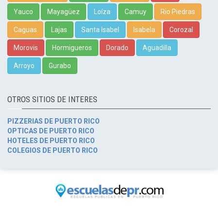
Yauco
Mayagüez
Loíza
Camuy
Rio Piedras
Caguas
Lajas
Santa Isabel
Isabela
Corozal
Morovis
Hormigueros
Dorado
Aguadilla
Arroyo
Gurabo
OTROS SITIOS DE INTERES
PIZZERIAS DE PUERTO RICO
OPTICAS DE PUERTO RICO
HOTELES DE PUERTO RICO
COLEGIOS DE PUERTO RICO