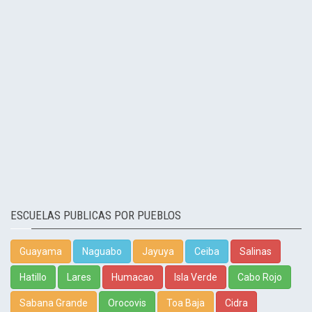
ESCUELAS PUBLICAS POR PUEBLOS
Guayama
Naguabo
Jayuya
Ceiba
Salinas
Hatillo
Lares
Humacao
Isla Verde
Cabo Rojo
Sabana Grande
Orocovis
Toa Baja
Cidra