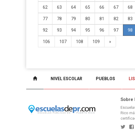
62
63
64
65
66
67
68
77
78
79
80
81
82
83
92
93
94
95
96
97
98
106
107
108
109
»
NIVEL ESCOLAR
PUEBLOS
LI
Sobre
Escuel
Rico
más
certific