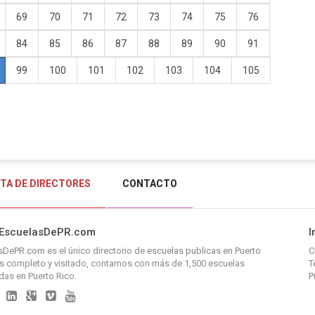
69
70
71
72
73
74
75
76
84
85
86
87
88
89
90
91
99
100
101
102
103
104
105
STA DE DIRECTORES
CONTACTO
 EscuelasDePR.com
I
asDePR.com
es el único directorio de
escuelas publicas en Puerto
C
 completo y visitado, contamos con más de 1,500 escuelas
T
adas en Puerto Rico.
P