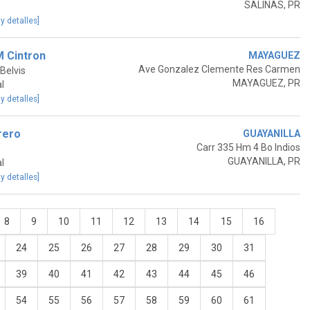
SALINAS, PR
 y detalles]
M Cintron
MAYAGUEZ
Ave Gonzalez Clemente Res Carmen
Belvis
MAYAGUEZ, PR
l
 y detalles]
rero
GUAYANILLA
Carr 335 Hm 4 Bo Indios
GUAYANILLA, PR
l
 y detalles]
8
9
10
11
12
13
14
15
16
24
25
26
27
28
29
30
31
39
40
41
42
43
44
45
46
54
55
56
57
58
59
60
61