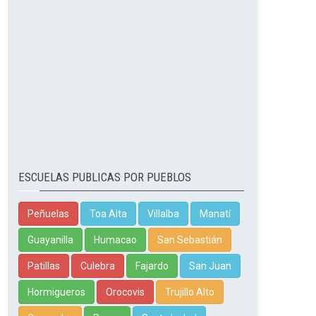
ESCUELAS PUBLICAS POR PUEBLOS
Peñuelas
Toa Alta
Villalba
Manatí
Guayanilla
Humacao
San Sebastián
Patillas
Culebra
Fajardo
San Juan
Hormigueros
Orocovis
Trujillo Alto