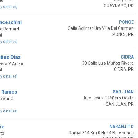
io
GUAYNABO, PR
 y detalles]
nceschini
PONCE
Calle Solimar Urb Villa Del Carmen
o Bernard
PONCE, PR
l
 y detalles]
uñez Diaz
CIDRA
38 Calle Luis Muñoz Rivera
vera Y Anexo
CIDRA, PR
l
 y detalles]
n Ramos
SAN JUAN
Ave Jesus T Piñero Oeste
De Sanz
SAN JUAN, PR
 y detalles]
iz
NARANJITO
Ramal 814 Km 0 Hm 4 Bo Anones
to