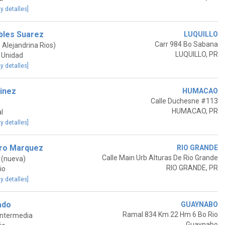
 y detalles]
bles Suarez
LUQUILLO
Carr 984 Bo Sabana
Alejandrina Rios)
LUQUILLO, PR
 Unidad
 y detalles]
inez
HUMACAO
Calle Duchesne #113
HUMACAO, PR
l
 y detalles]
ero Marquez
RIO GRANDE
Calle Main Urb Alturas De Rio Grande
o (nueva)
RIO GRANDE, PR
io
 y detalles]
ado
GUAYNABO
Ramal 834 Km 22 Hm 6 Bo Rio
Intermedia
Guaynabo