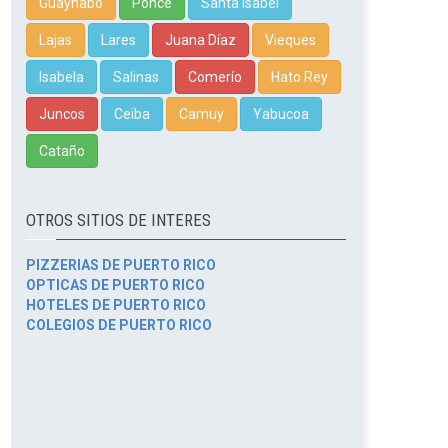
Guaynabo
Ponce
Santa Isabel
Lajas
Lares
Juana Díaz
Vieques
Isabela
Salinas
Comerío
Hato Rey
Juncos
Ceiba
Camuy
Yabucoa
Cataño
OTROS SITIOS DE INTERES
PIZZERIAS DE PUERTO RICO
OPTICAS DE PUERTO RICO
HOTELES DE PUERTO RICO
COLEGIOS DE PUERTO RICO