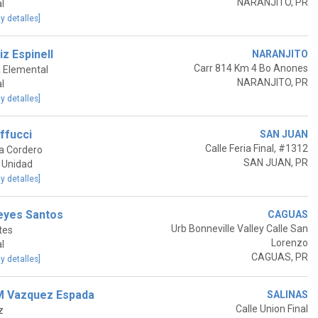
NARANJITO, PR
l
 y detalles]
iz Espinell
NARANJITO
Carr 814 Km 4 Bo Anones
 Elemental
NARANJITO, PR
l
 y detalles]
ffucci
SAN JUAN
Calle Feria Final, #1312
za Cordero
SAN JUAN, PR
 Unidad
 y detalles]
Reyes Santos
CAGUAS
Urb Bonneville Valley Calle San
tes
Lorenzo
l
CAGUAS, PR
 y detalles]
M Vazquez Espada
SALINAS
Calle Union Final
z