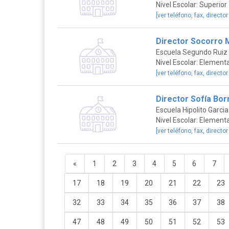
Nivel Escolar: Superior
[ver teléfono, fax, director
Director Socorro 
Escuela Segundo Ruiz 
Nivel Escolar: Elementa
[ver teléfono, fax, director
Director Sofía Bor
Escuela Hipolito Garcia
Nivel Escolar: Elementa
[ver teléfono, fax, director
«
1
2
3
4
5
6
7
17
18
19
20
21
22
23
32
33
34
35
36
37
38
47
48
49
50
51
52
53