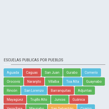
ESCUELAS PUBLICAS POR PUEBLOS
Aguada
Caguas
San Juan
Gurabo
Comerío
Orocovis
Naranjito
Villalba
Toa Alta
Guaynabo
Rincón
San Lorenzo
Barranquitas
Adjuntas
Mayagüez
Trujillo Alto
Juncos
Guánica
Vega Baja
Maunabo
San Sebastián
Coamo