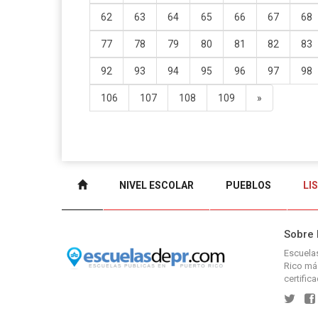
62
63
64
65
66
67
68
77
78
79
80
81
82
83
92
93
94
95
96
97
98
106
107
108
109
»
NIVEL ESCOLAR
PUEBLOS
LI
Sobre
Escuel
Rico
más
certific