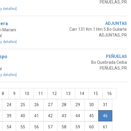
PEÑUELAS, PR
 y detalles]
vera
ADJUNTAS
Carr 131 Km 1 Hm 5 Bo Guilarte
i Mariani
ADJUNTAS, PR
l
 y detalles]
espo
PEÑUELAS
Bo Quebrada Ceiba
PEÑUELAS, PR
l
 y detalles]
8
9
10
11
12
13
14
15
16
24
25
26
27
28
29
30
31
39
40
41
42
43
44
45
46
54
55
56
57
58
59
60
61