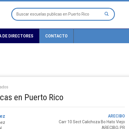
A DE DIRECTORES
CONTACTO
tados
icas en Puerto Rico
rez
ARECIBO
Carr 10 Sect Calichoza Bo Hato Viejo
hez
ARECIBO, PR
l