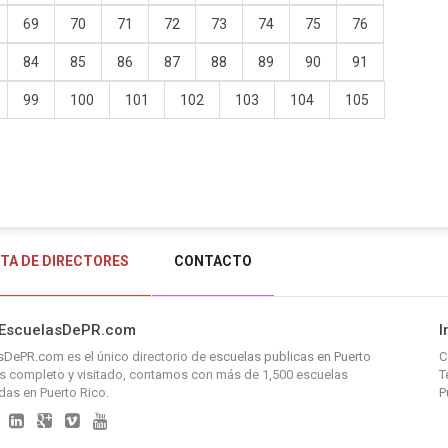
69
70
71
72
73
74
75
76
84
85
86
87
88
89
90
91
99
100
101
102
103
104
105
STA DE DIRECTORES
CONTACTO
 EscuelasDePR.com
I
asDePR.com
es el único directorio de
escuelas publicas en Puerto
C
 completo y visitado, contamos con más de 1,500 escuelas
T
adas en Puerto Rico.
P