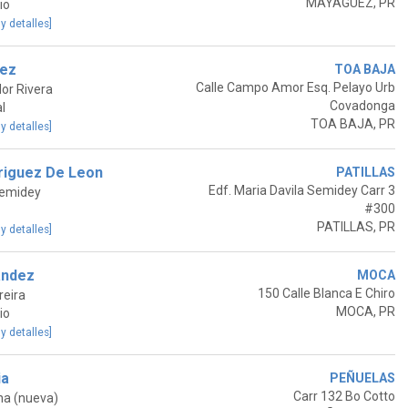
MAYAGUEZ, PR
io
 y detalles]
nez
TOA BAJA
Calle Campo Amor Esq. Pelayo Urb
or Rivera
Covadonga
l
TOA BAJA, PR
 y detalles]
driguez De Leon
PATILLAS
Edf. Maria Davila Semidey Carr 3
Semidey
#300
PATILLAS, PR
 y detalles]
andez
MOCA
150 Calle Blanca E Chiro
reira
MOCA, PR
io
 y detalles]
ia
PEÑUELAS
Carr 132 Bo Cotto
na (nueva)