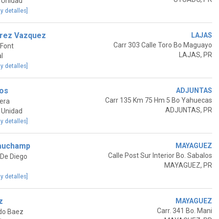
 Unidad
 y detalles]
erez Vazquez
LAJAS
Carr 303 Calle Toro Bo Maguayo
 Font
LAJAS, PR
l
 y detalles]
ios
ADJUNTAS
Carr 135 Km 75 Hm 5 Bo Yahuecas
vera
ADJUNTAS, PR
 Unidad
 y detalles]
eauchamp
MAYAGUEZ
Calle Post Sur Interior Bo. Sabalos
 De Diego
MAYAGUEZ, PR
 y detalles]
z
MAYAGUEZ
Carr. 341 Bo. Mani
do Baez