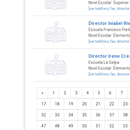
Nivel Escolar: Superior
[ver teléfono, fax, director
Director Iniabel Ri
Escuela Francisco Pietr
Nivel Escolar: Elementa
[ver teléfono, fax, director
Director Irene Cr
Escuela La Gelpa
Nivel Escolar: Elementa
[ver teléfono, fax, director
«
1
2
3
4
5
6
7
17
18
19
20
21
22
23
32
33
34
35
36
37
38
47
48
49
50
51
52
53