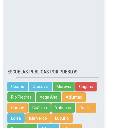
ESCUELAS PUBLICAS POR PUEBLOS
Coamo
Orocovis
Morovis
Caguas
Rio Piedras
Vega Alta
Adjuntas
Camuy
Guánica
Yabucoa
Patillas
Loíza
Isla Verde
Luquillo