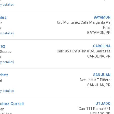
 y detalles]
ales
BAYAMON
Urb Montañez Calle Margarita Aa
ez
Final
l
BAYAMON, PR
 y detalles]
rez
CAROLINA
Carr. 853 Km 8 Hm 8 Bo. Barrazas
 Suarez
CAROLINA, PR
l
 y detalles]
nchez
SAN JUAN
Ave Jesus T Piñero
al
SAN JUAN, PR
 y detalles]
nchez Corrali
UTUADO
Carr 111 Ramal 621
dan
UTUADO, PR