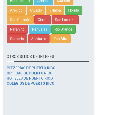
Barceloneta
Añasco
Maricao
Arecibo
Utuado
Villalba
Florida
San Germán
Ciales
San Lorenzo
Naranjito
Peñuelas
Río Grande
Comerío
Santurce
Toa Alta
OTROS SITIOS DE INTERES
PIZZERIAS DE PUERTO RICO
OPTICAS DE PUERTO RICO
HOTELES DE PUERTO RICO
COLEGIOS DE PUERTO RICO