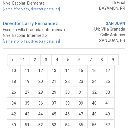
25 Final
Nivel Escolar: Elemental
BAYAMON, PR
[ver teléfono, fax, director y detalles]
Director Larry Fernandez
SAN JUAN
Urb Villa Granada
Escuela Villa Granada (intermedia)
Calle Asturias
Nivel Escolar: Intermedio
SAN JUAN, PR
[ver teléfono, fax, director y detalles]
«
1
2
3
4
5
6
7
8
9
10
11
12
13
14
15
16
17
18
19
20
21
22
23
24
25
26
27
28
29
30
31
32
33
34
35
36
37
38
39
40
41
42
43
44
45
46
47
48
49
50
51
52
53
54
55
56
57