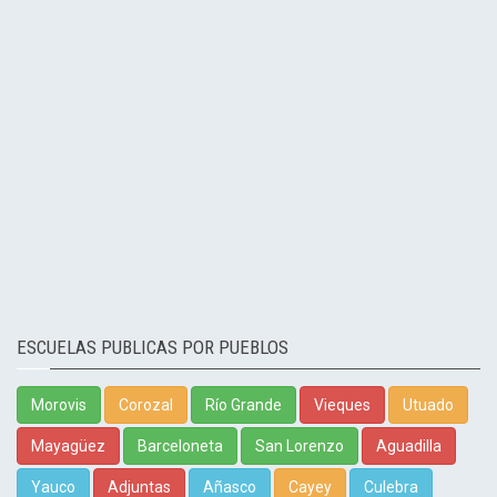
ESCUELAS PUBLICAS POR PUEBLOS
Morovis
Corozal
Río Grande
Vieques
Utuado
Mayagüez
Barceloneta
San Lorenzo
Aguadilla
Yauco
Adjuntas
Añasco
Cayey
Culebra