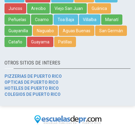
Juncos
Arecibo
Viejo San Juan
Guánica
Peñuelas
Coamo
Toa Baja
Villalba
Manatí
Guayanilla
Naguabo
Aguas Buenas
San Germán
Cataño
Guayama
Patillas
OTROS SITIOS DE INTERES
PIZZERIAS DE PUERTO RICO
OPTICAS DE PUERTO RICO
HOTELES DE PUERTO RICO
COLEGIOS DE PUERTO RICO