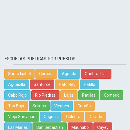
ESCUELAS PUBLICAS POR PUEBLOS
Santa Isabel
Corozal
Aguada
Quebradillas
Aguadilla
Santurce
Hato Rey
Hatillo
Cabo Rojo
Rio Piedras
Lajas
Patillas
Comerío
Toa Baja
Salinas
Vieques
Cataño
Viejo San Juan
Caguas
Culebra
Dorado
Las Marías
San Sebastián
Maunabo
Cayey