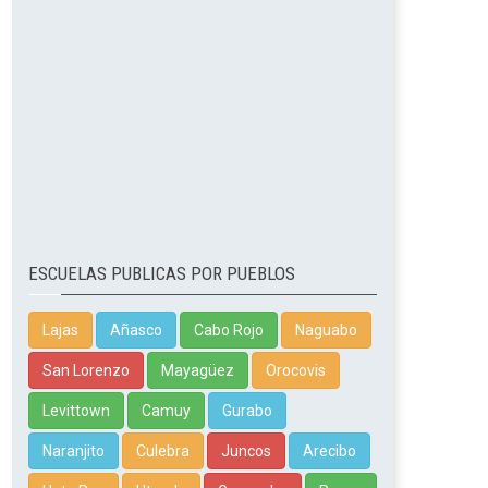
ESCUELAS PUBLICAS POR PUEBLOS
Lajas
Añasco
Cabo Rojo
Naguabo
San Lorenzo
Mayagüez
Orocovis
Levittown
Camuy
Gurabo
Naranjito
Culebra
Juncos
Arecibo