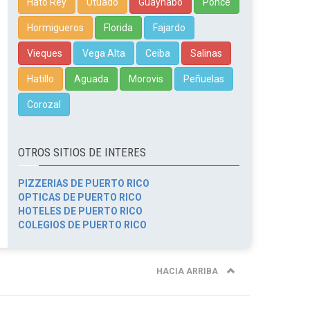
Hato Rey
Utuado
Guaynabo
Ponce
Hormigueros
Florida
Fajardo
Vieques
Vega Alta
Ceiba
Salinas
Hatillo
Aguada
Morovis
Peñuelas
Corozal
OTROS SITIOS DE INTERES
PIZZERIAS DE PUERTO RICO
OPTICAS DE PUERTO RICO
HOTELES DE PUERTO RICO
COLEGIOS DE PUERTO RICO
HACIA ARRIBA