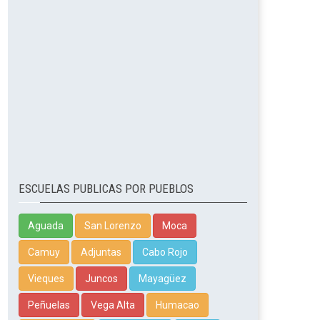
ESCUELAS PUBLICAS POR PUEBLOS
Aguada
San Lorenzo
Moca
Camuy
Adjuntas
Cabo Rojo
Vieques
Juncos
Mayagüez
Peñuelas
Vega Alta
Humacao