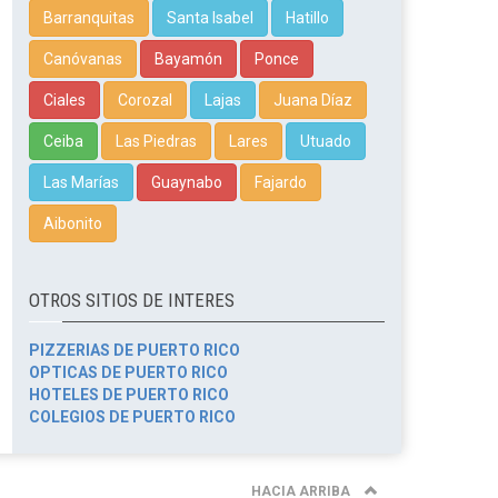
Barranquitas
Santa Isabel
Hatillo
Canóvanas
Bayamón
Ponce
Ciales
Corozal
Lajas
Juana Díaz
Ceiba
Las Piedras
Lares
Utuado
Las Marías
Guaynabo
Fajardo
Aibonito
OTROS SITIOS DE INTERES
PIZZERIAS DE PUERTO RICO
OPTICAS DE PUERTO RICO
HOTELES DE PUERTO RICO
COLEGIOS DE PUERTO RICO
HACIA ARRIBA