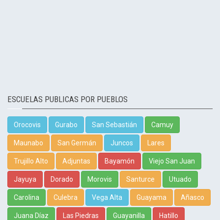
ESCUELAS PUBLICAS POR PUEBLOS
Orocovis
Gurabo
San Sebastián
Camuy
Maunabo
San Germán
Juncos
Lares
Trujillo Alto
Adjuntas
Bayamón
Viejo San Juan
Jayuya
Dorado
Morovis
Santurce
Utuado
Carolina
Culebra
Vega Alta
Guayama
Añasco
Juana Díaz
Las Piedras
Guayanilla
Hatillo