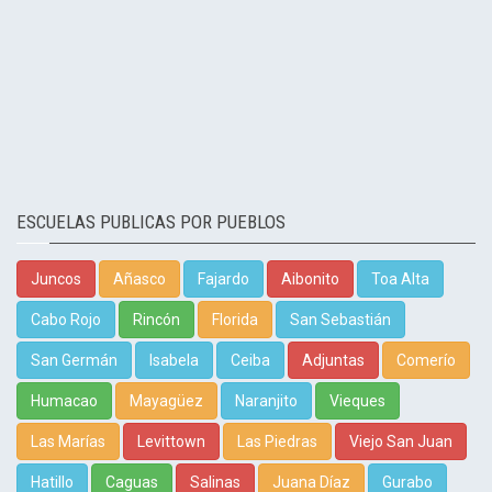
ESCUELAS PUBLICAS POR PUEBLOS
Juncos
Añasco
Fajardo
Aibonito
Toa Alta
Cabo Rojo
Rincón
Florida
San Sebastián
San Germán
Isabela
Ceiba
Adjuntas
Comerío
Humacao
Mayagüez
Naranjito
Vieques
Las Marías
Levittown
Las Piedras
Viejo San Juan
Hatillo
Caguas
Salinas
Juana Díaz
Gurabo