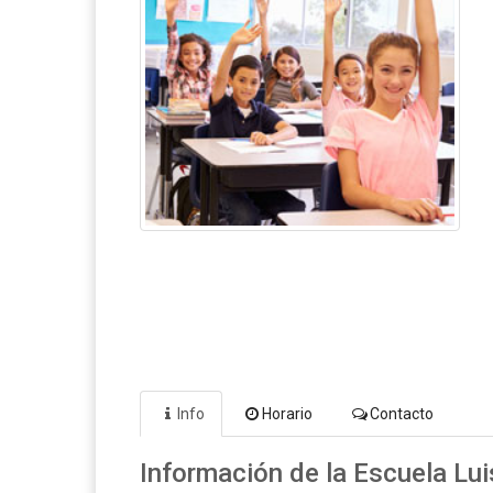
Info
Horario
Contacto
Información de la Escuela Lui