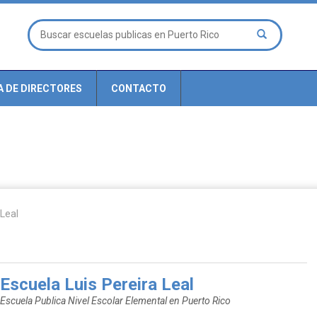
A DE DIRECTORES
CONTACTO
 Leal
Escuela Luis Pereira Leal
Escuela Publica Nivel Escolar Elemental en Puerto Rico