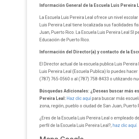
Información General de la Escuela Luis Pereira L
La Escuela Luis Pereira Leal ofrece un nivel escola
Luis Pereira Leal tiene localizada sus facilidades f
Juan, Puerto Rico. La Escuela Luis Pereira Leal SI
Educación de Puerto Rico.
Información del Director(a) y contacto de la Escu
El Director actual de la escuela publica Luis Perei
Luis Pereira Leal (Escuela Publica) lo puedes hacer
(787) 765-0560 o al (787) 758-8433 o utilizando n
Búsquedas Adicionales: ¿Deseas buscar más esc
Pereira Leal:
Haz clic aquí
para buscar más escuelas
zona, región, pueblo o ciudad de San Juan, Puerto 
¿Eres de la Escuela Luis Pereira Leal o empleado de 
perfil de la Escuela Luis Pereira Leal?,
haz clic aquí.