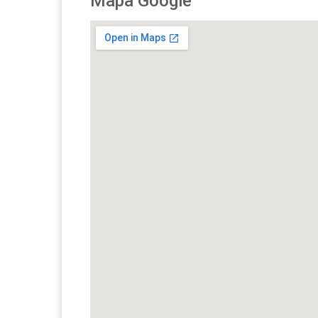
Mapa Google