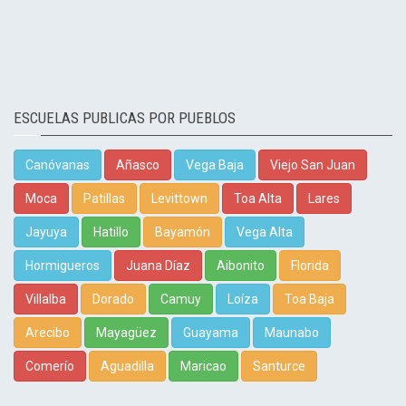
ESCUELAS PUBLICAS POR PUEBLOS
Canóvanas
Añasco
Vega Baja
Viejo San Juan
Moca
Patillas
Levittown
Toa Alta
Lares
Jayuya
Hatillo
Bayamón
Vega Alta
Hormigueros
Juana Díaz
Aibonito
Florida
Villalba
Dorado
Camuy
Loíza
Toa Baja
Arecibo
Mayagüez
Guayama
Maunabo
Comerío
Aguadilla
Maricao
Santurce