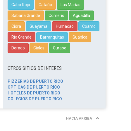
Cabo Rojo
Cataño
Las Marías
Sabana Grande
Comerío
Aguadilla
Cidra
Guayama
Humacao
Coamo
Río Grande
Barranquitas
Guánica
Dorado
Ciales
Gurabo
OTROS SITIOS DE INTERES
PIZZERIAS DE PUERTO RICO
OPTICAS DE PUERTO RICO
HOTELES DE PUERTO RICO
COLEGIOS DE PUERTO RICO
HACIA ARRIBA