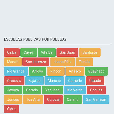
ESCUELAS PUBLICAS POR PUEBLOS
Ceiba
Cayey
Villalba
San Juan
Santurce
Manatí
San Lorenzo
Juana Díaz
Florida
Río Grande
Arroyo
Rincón
Añasco
Guaynabo
Orocovis
Fajardo
Maricao
Comerío
Utuado
Jayuya
Dorado
Yabucoa
Isla Verde
Caguas
Juncos
Toa Alta
Corozal
Cataño
San Germán
Cidra