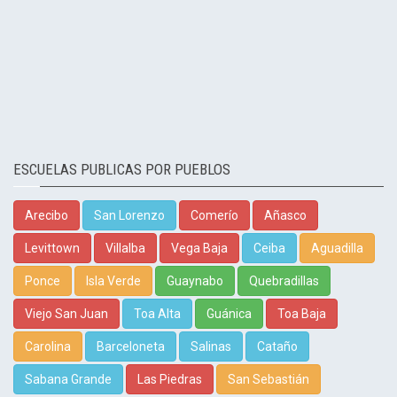
ESCUELAS PUBLICAS POR PUEBLOS
Arecibo
San Lorenzo
Comerío
Añasco
Levittown
Villalba
Vega Baja
Ceiba
Aguadilla
Ponce
Isla Verde
Guaynabo
Quebradillas
Viejo San Juan
Toa Alta
Guánica
Toa Baja
Carolina
Barceloneta
Salinas
Cataño
Sabana Grande
Las Piedras
San Sebastián